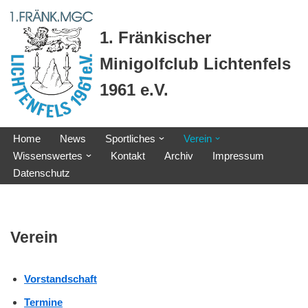
1. Fränkischer
Zum
Inhalt
Minigolfclub Lichtenfels
springen
1961 e.V.
Home
News
Sportliches
Verein
Wissenswertes
Kontakt
Archiv
Impressum
Datenschutz
Verein
Vorstandschaft
Termine