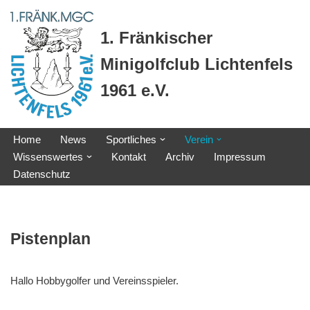
1. Fränkischer
Zum
Inhalt
Minigolfclub Lichtenfels
springen
1961 e.V.
Home
News
Sportliches
Verein
Wissenswertes
Kontakt
Archiv
Impressum
Datenschutz
Pistenplan
Hallo Hobbygolfer und Vereinsspieler.