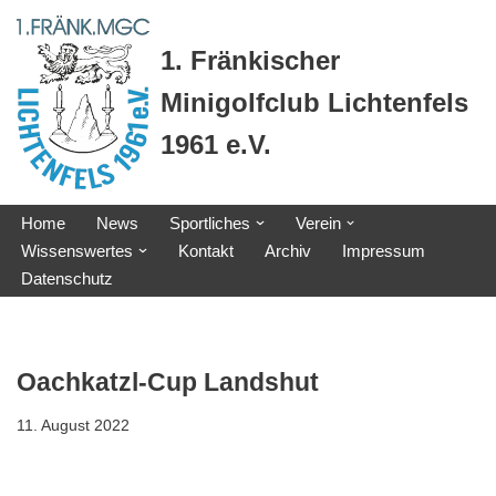
1. Fränkischer
Zum
Inhalt
Minigolfclub Lichtenfels
springen
1961 e.V.
Home
News
Sportliches
Verein
Wissenswertes
Kontakt
Archiv
Impressum
Datenschutz
Oachkatzl-Cup Landshut
11. August 2022