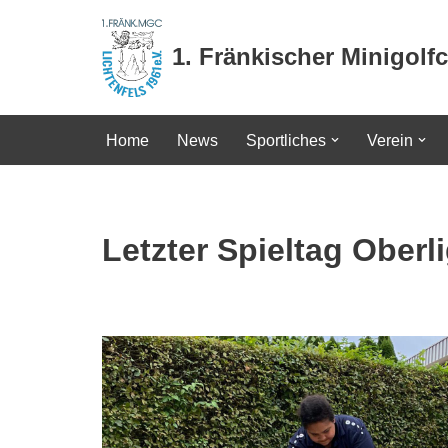
1. Fränkischer Minigolfc
Zum
Inhalt
springen
Home
News
Sportliches
Verein
Letzter Spieltag Oberl