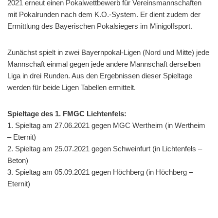
2021 erneut einen Pokalwettbewerb für Vereinsmannschaften
mit Pokalrunden nach dem K.O.-System. Er dient zudem der
Ermittlung des Bayerischen Pokalsiegers im Minigolfsport.
Zunächst spielt in zwei Bayernpokal-Ligen (Nord und Mitte) jede
Mannschaft einmal gegen jede andere Mannschaft derselben
Liga in drei Runden. Aus den Ergebnissen dieser Spieltage
werden für beide Ligen Tabellen ermittelt.
Spieltage des 1. FMGC Lichtenfels:
1. Spieltag am 27.06.2021 gegen MGC Wertheim (in Wertheim
– Eternit)
2. Spieltag am 25.07.2021 gegen Schweinfurt (in Lichtenfels –
Beton)
3. Spieltag am 05.09.2021 gegen Höchberg (in Höchberg –
Eternit)