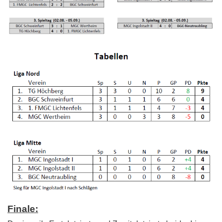
Finale: