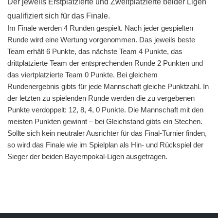
Der jeweils Erstplatzierte und Zweitplatzierte beider Ligen
qualifiziert sich für das Finale.
Im Finale werden 4 Runden gespielt. Nach jeder gespielten
Runde wird eine Wertung vorgenommen. Das jeweils beste
Team erhält 6 Punkte, das nächste Team 4 Punkte, das
drittplatzierte Team der entsprechenden Runde 2 Punkten und
das viertplatzierte Team 0 Punkte. Bei gleichem
Rundenergebnis gibts für jede Mannschaft gleiche Punktzahl. In
der letzten zu spielenden Runde werden die zu vergebenen
Punkte verdoppelt: 12, 8, 4, 0 Punkte. Die Mannschaft mit den
meisten Punkten gewinnt – bei Gleichstand gibts ein Stechen.
Sollte sich kein neutraler Ausrichter für das Final-Turnier finden,
so wird das Finale wie im Spielplan als Hin- und Rückspiel der
Sieger der beiden Bayernpokal-Ligen ausgetragen.