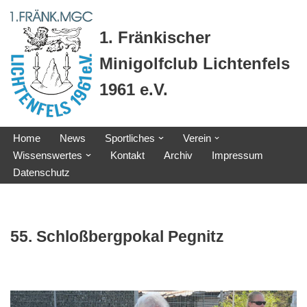
1. Fränkischer
Zum
Inhalt
Minigolfclub Lichtenfels
springen
1961 e.V.
Home
News
Sportliches
Verein
Wissenswertes
Kontakt
Archiv
Impressum
Datenschutz
55. Schloßbergpokal Pegnitz