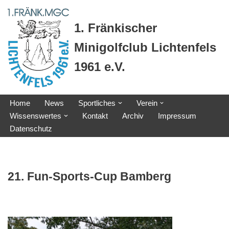
1. Fränkischer
Zum
Inhalt
Minigolfclub Lichtenfels
springen
1961 e.V.
Home
News
Sportliches
Verein
Wissenswertes
Kontakt
Archiv
Impressum
Datenschutz
21. Fun-Sports-Cup Bamberg