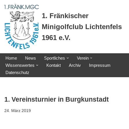
1. Fränkischer
Zum
Inhalt
Minigolfclub Lichtenfels
springen
1961 e.V.
Home
News
Sportliches
Verein
Wissenswertes
Kontakt
Archiv
Impressum
Datenschutz
1. Vereinsturnier in Burgkunstadt
24. März 2019