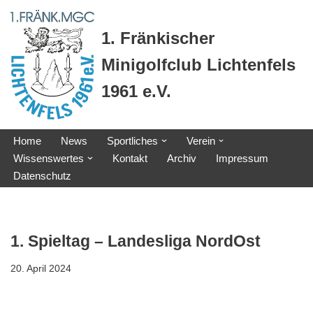
1. Fränkischer
Zum
Inhalt
Minigolfclub Lichtenfels
springen
1961 e.V.
Home
News
Sportliches
Verein
Wissenswertes
Kontakt
Archiv
Impressum
Datenschutz
1. Spieltag – Landesliga NordOst
20. April 2024